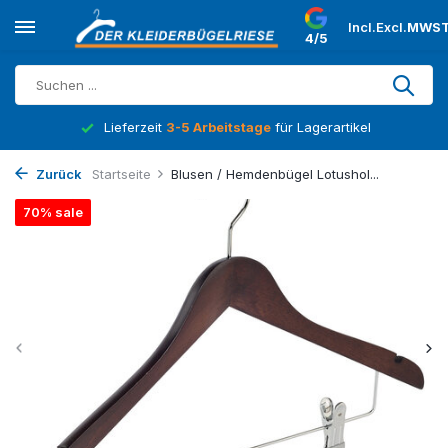
Incl.
Excl.
MWST
4/5
Lieferzeit
3-5 Arbeitstage
für Lagerartikel
Zurück
Startseite
Blusen / Hemdenbügel Lotushol...
70% sale