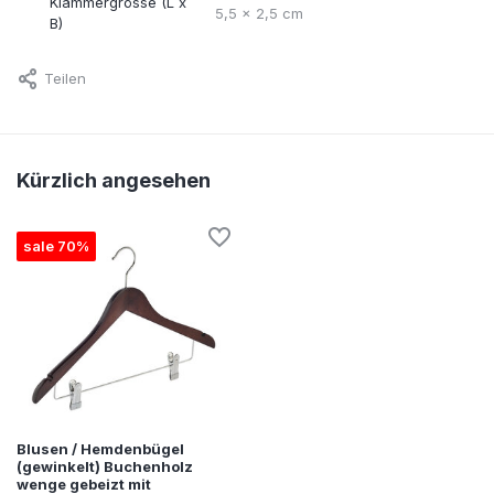
Klammergrösse (L x
5,5 x 2,5 cm
B)
Teilen
Kürzlich angesehen
sale 70%
Blusen / Hemdenbügel
(gewinkelt) Buchenholz
wenge gebeizt mit