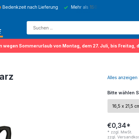
e
Bedenkzeit nach Lieferung
Mehr als
150 Sorten
von Kleider
n wegen Sommerurlaub von Montag, dem 27. Juli, bis Freitag, 
arz
Alles anzeigen
Bitte wählen S
€0,34*
* zzgl. MwSt.
zzgl.
Versandko