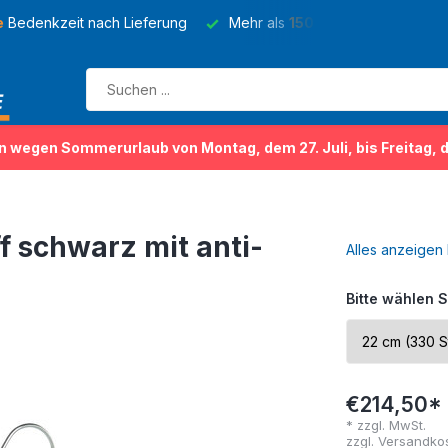
e
Bedenkzeit nach Lieferung
Mehr als
150 Sorten
von Kleider
n wegen Sommerurlaub von Montag, dem 27. Juli, bis Freitag, 
f schwarz mit anti-
Alles anzeigen
Bitte wählen S
€214,50*
* zzgl. MwSt.
zzgl.
Versandko