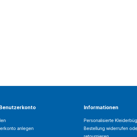
Benutzerkonto
Informationen
den
Personalisierte Kleiderbüg
erkonto anlegen
Bestellung widerrufen od
retournieren