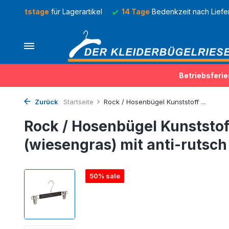
 nach Lieferung
Mehr als
150 Sorten
von Kleiderbügel ständ
Betriebsferie
Zurück
Startseite
Rock / Hosenbügel Kunststoff ...
Rock / Hosenbügel Kunststoff
(wiesengras) mit anti-rutsc
50% sale