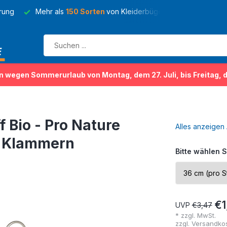
ig auf Lager
Lieferzeit
3-5 Arbeitstage
für Lagerartikel
n wegen Sommerurlaub von Montag, dem 27. Juli, bis Freitag, 
 Bio - Pro Nature
Alles anzeigen
h Klammern
Bitte wählen S
€1
UVP
€3,47
* zzgl. MwSt.
zzgl.
Versandko