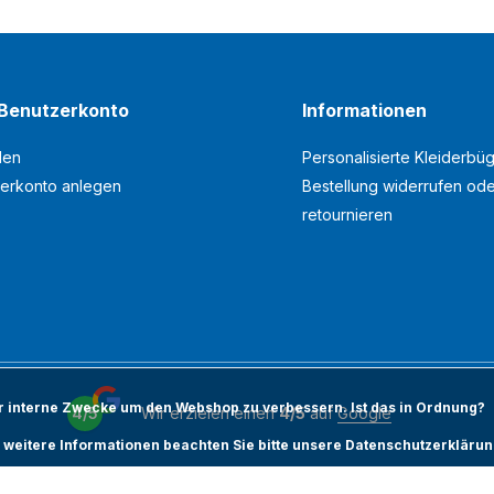
Benutzerkonto
Informationen
den
Personalisierte Kleiderbüg
erkonto anlegen
Bestellung widerrufen od
retournieren
ür interne Zwecke um den Webshop zu verbessern. Ist das in Ordnung?
4/5
Wir erzielen einen
4/5
auf
Google
 weitere Informationen beachten Sie bitte unsere Datenschutzerklärun