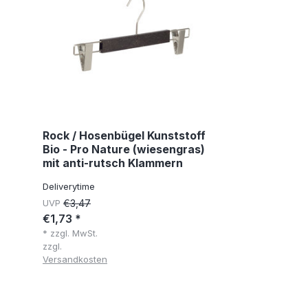
Rock / Hosenbügel Kunststoff
Bio - Pro Nature (wiesengras)
mit anti-rutsch Klammern
Deliverytime
UVP
€3,47
€1,73 *
* zzgl. MwSt.
zzgl.
Versandkosten