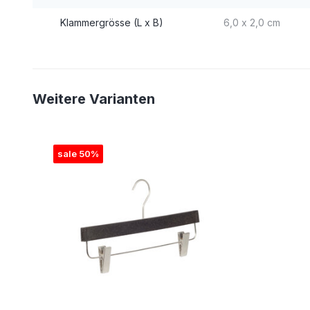
Klammergrösse (L x B)
6,0 x 2,0 cm
Weitere Varianten
sale 50%