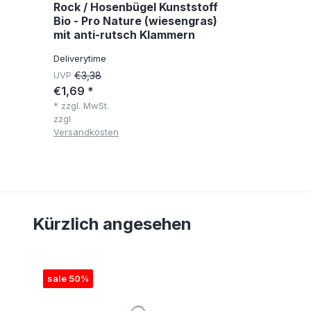
Rock / Hosenbügel Kunststoff
Bio - Pro Nature (wiesengras)
mit anti-rutsch Klammern
Deliverytime
UVP
€3,38
€1,69 *
* zzgl. MwSt.
zzgl.
Versandkosten
Kürzlich angesehen
sale 50%