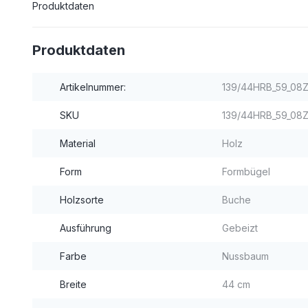
Produktdaten
Produktdaten
Artikelnummer:
139/44HRB_59_08
SKU
139/44HRB_59_08Z
Material
Holz
Form
Formbügel
Holzsorte
Buche
Ausführung
Gebeizt
Farbe
Nussbaum
Breite
44 cm