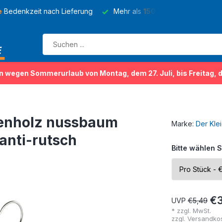
e
Bedenkzeit nach Lieferung
Mehr als
150 Sorten
von Kleider
n wegen Sommerurlaub von Montag, dem 27. Juli, bis Freitag, 
enholz nussbaum
Marke:
Der Kle
anti-rutsch
Bitte wählen S
€3
UVP
€5,49
* zzgl. MwSt.
zzgl.
Versandko