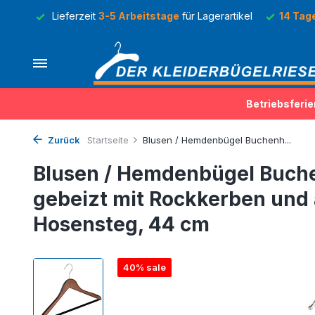
Lager
Lieferzeit
3-5 Arbeitstage
für Lagerartikel
14 Tag
Betriebsferie
Zurück
Startseite
Blusen / Hemdenbügel Buchenh...
Blusen / Hemdenbügel Buch
gebeizt mit Rockkerben und 
Hosensteg, 44 cm
40% sale