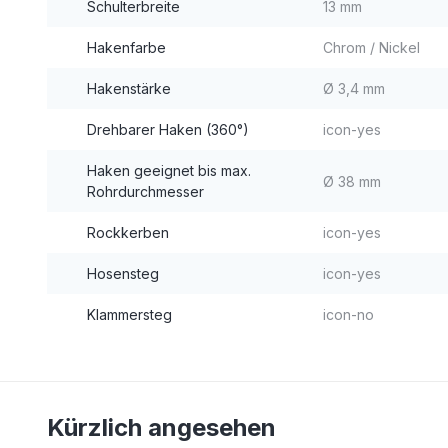
Schulterbreite
13 mm
Hakenfarbe
Chrom / Nickel
Hakenstärke
Ø 3,4 mm
Drehbarer Haken (360°)
icon-yes
Haken geeignet bis max.
Ø 38 mm
Rohrdurchmesser
Rockkerben
icon-yes
Hosensteg
icon-yes
Klammersteg
icon-no
Kürzlich angesehen