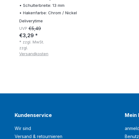
• Schulterbreite: 13 mm
• Hakenfarbe: Chrom / Nickel
Deliverytime
UVP
€5,49
€3,29 *
* zzgl. MwSt.
zzgl.
Versandkosten
Kundenservice
Mein 
Wir sind
anmel
Versand & retournieren
Benutz