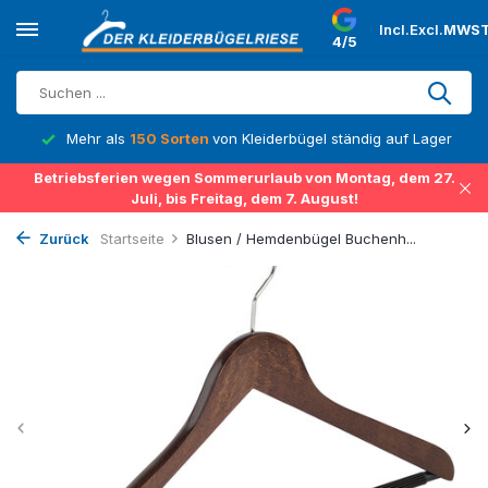
Incl.
Excl.
MWST
4/5
Mehr als
150 Sorten
von Kleiderbügel ständig auf Lager
Betriebsferien wegen Sommerurlaub von Montag, dem 27.
Juli, bis Freitag, dem 7. August!
Zurück
Startseite
Blusen / Hemdenbügel Buchenh...