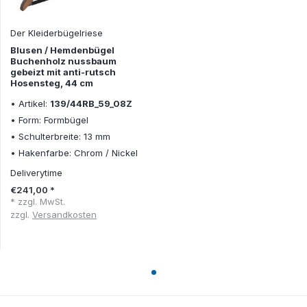
Der Kleiderbügelriese
Blusen / Hemdenbügel
Buchenholz nussbaum
gebeizt mit anti-rutsch
Hosensteg, 44 cm
• Artikel:
139/44RB_59_08Z
• Form: Formbügel
• Schulterbreite: 13 mm
• Hakenfarbe: Chrom / Nickel
Deliverytime
€241,00 *
* zzgl. MwSt.
zzgl.
Versandkosten