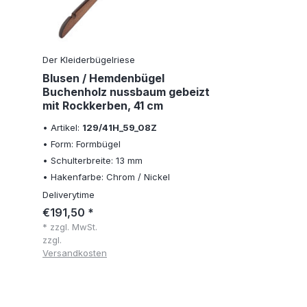
Der Kleiderbügelriese
Blusen / Hemdenbügel
Buchenholz nussbaum gebeizt
mit Rockkerben, 41 cm
• Artikel:
129/41H_59_08Z
• Form: Formbügel
• Schulterbreite: 13 mm
• Hakenfarbe: Chrom / Nickel
Deliverytime
€191,50 *
* zzgl. MwSt.
zzgl.
Versandkosten