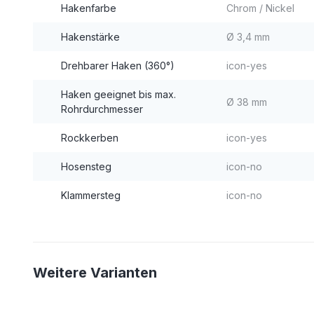
Hakenfarbe
Chrom / Nickel
Hakenstärke
Ø 3,4 mm
Drehbarer Haken (360°)
icon-yes
Haken geeignet bis max.
Ø 38 mm
Rohrdurchmesser
Rockkerben
icon-yes
Hosensteg
icon-no
Klammersteg
icon-no
Weitere Varianten