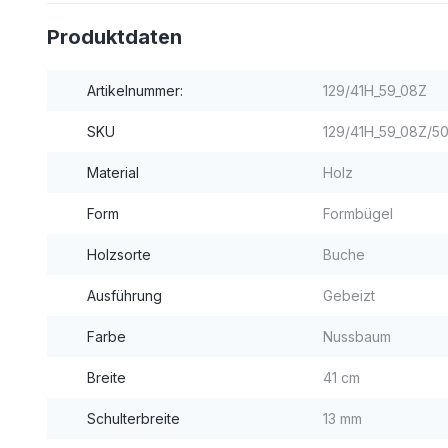
Produktdaten
Artikelnummer:
129/41H_59_08Z
SKU
129/41H_59_08Z/5
Material
Holz
Form
Formbügel
Holzsorte
Buche
Ausführung
Gebeizt
Farbe
Nussbaum
Breite
41 cm
Schulterbreite
13 mm