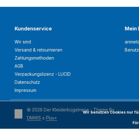
Kundenservice
Mein 
Wir sind
anmel
Versand & retournieren
Benutz
Zahlungsmethoden
AGB
Verpackungslizenz - LUCID
Datenschutz
Impressum
© 2026 Der Kleiderbügelriese - Theme By
Wir benutzen Cookies nur f
DMWS
x
Plus+
Für