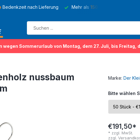
e
Bedenkzeit nach Lieferung
Mehr als
150 Sorten
von Kleider
n wegen Sommerurlaub von Montag, dem 27. Juli, bis Freitag, 
enholz nussbaum
Marke:
Der Kle
cm
Bitte wählen S
€191,50*
* zzgl. MwSt.
zzgl.
Versandko