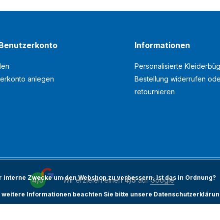
Benutzerkonto
Informationen
den
Personalisierte Kleiderbüg
erkonto anlegen
Bestellung widerrufen od
retournieren
ür interne Zwecke um den Webshop zu verbessern. Ist das in Ordnung?
4/5
Wir erzielen einen
4/5
auf
Google
 weitere Informationen beachten Sie bitte unsere Datenschutzerklärun