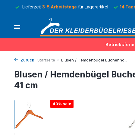
Lager
Lieferzeit
3-5 Arbeitstage
für Lagerartikel
14 Tag
Betriebsferie
Zurück
Startseite
Blusen / Hemdenbügel Buchenho...
Blusen / Hemdenbügel Buche
41 cm
40% sale