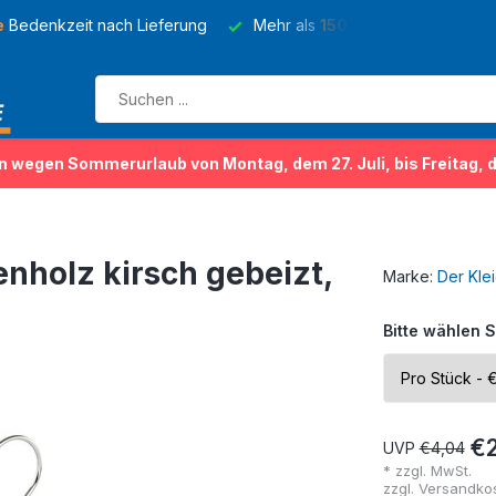
e
Bedenkzeit nach Lieferung
Mehr als
150 Sorten
von Kleider
n wegen Sommerurlaub von Montag, dem 27. Juli, bis Freitag, 
nholz kirsch gebeizt,
Marke:
Der Kle
Bitte wählen S
€
UVP
€4,04
* zzgl. MwSt.
zzgl.
Versandko