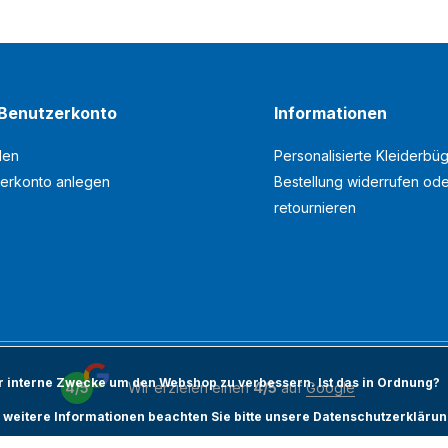
Benutzerkonto
Informationen
den
Personalisierte Kleiderbüg
erkonto anlegen
Bestellung widerrufen od
retournieren
ür interne Zwecke um den Webshop zu verbessern. Ist das in Ordnung?
4/5
Wir erzielen einen
4/5
auf
Google
 weitere Informationen beachten Sie bitte unsere Datenschutzerklärun