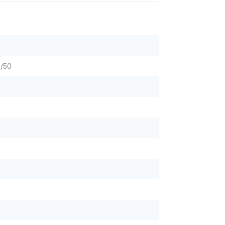
Z
Z/50