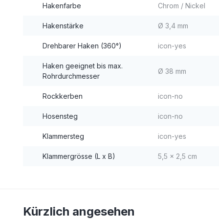
Hakenfarbe
Chrom / Nickel
Hakenstärke
Ø 3,4 mm
Drehbarer Haken (360°)
icon-yes
Haken geeignet bis max.
Ø 38 mm
Rohrdurchmesser
Rockkerben
icon-no
Hosensteg
icon-no
Klammersteg
icon-yes
Klammergrösse (L x B)
5,5 x 2,5 cm
Kürzlich angesehen