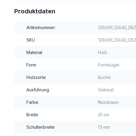
Produktdaten
Artikelnummer:
129/41C_59/42_08
SKU
129/41C_59/42_08
Material
Holz
Form
Formbügel
Holzsorte
Buche
Ausführung
Gebeizt
Farbe
Nussbaum
Breite
41 cm
Schulterbreite
13 mm