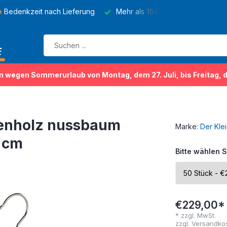
e
Bedenkzeit nach Lieferung
Mehr als
150 Sorten
von Kleider
n wegen Sommerurlaub von Montag, dem 27. Juli, bis Freitag, 
enholz nussbaum
Marke:
Der Kle
1 cm
Bitte wählen S
€229,00*
* zzgl. MwSt.
zzgl.
Versandko