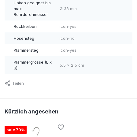
Haken geeignet bis
max.
Ø 38 mm
Rohrdurchmesser
Rockkerben
icon-yes
Hosensteg
icon-no
Klammersteg
icon-yes
Klammergrösse (L x
5,5 x 2,5 cm
B)
Teilen
Kürzlich angesehen
sale 70%