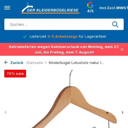
Incl.
Excl.
MWST
4/5
Lieferzeit
3-5 Arbeitstage
für Lagerartikel
Betriebsferien wegen Sommerurlaub von Montag, dem 27.
Juli, bis Freitag, dem 7. August!
Zurück
Startseite
Kinderbügel Lotusholz natur l...
70% sale