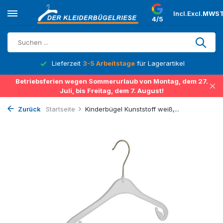
Incl.
Excl.
MWST
4/5
Lieferzeit
3-5 Arbeitstage
für Lagerartikel
Betriebsferien wegen Sommerurlaub von Montag, dem 27.
Juli, bis Freitag, dem 7. August!
Zurück
Startseite
Kinderbügel Kunststoff weiß,...