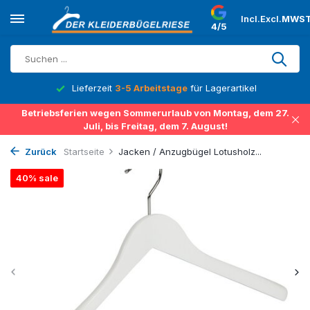
Incl.
Excl.
MWST
4/5
Lieferzeit
3-5 Arbeitstage
für Lagerartikel
Betriebsferien wegen Sommerurlaub von Montag, dem 27.
Juli, bis Freitag, dem 7. August!
Zurück
Startseite
Jacken / Anzugbügel Lotusholz...
40% sale