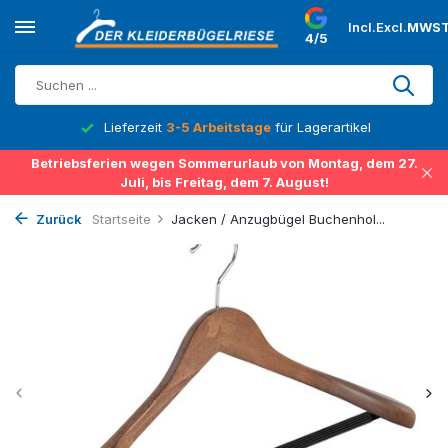
Incl.
Excl.
MWST
4/5
Lieferzeit
3-5 Arbeitstage
für Lagerartikel
Betriebsferien wegen Sommerurlaub von Montag, dem 27.
Juli, bis Freitag, dem 7. August!
Zurück
Startseite
Jacken / Anzugbügel Buchenhol...