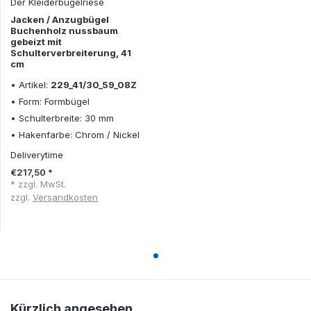
Der Kleiderbügelriese
Jacken / Anzugbügel
Buchenholz nussbaum
gebeizt mit
Schulterverbreiterung, 41
cm
• Artikel:
229_41/30_59_08Z
• Form: Formbügel
• Schulterbreite: 30 mm
• Hakenfarbe: Chrom / Nickel
Deliverytime
€217,50 *
* zzgl. MwSt.
zzgl.
Versandkosten
Kürzlich angesehen