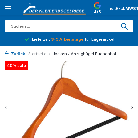
Incl.
Excl.
MWST
4/5
Lieferzeit
3-5 Arbeitstage
für Lagerartikel
Zurück
Startseite
Jacken / Anzugbügel Buchenhol...
40% sale