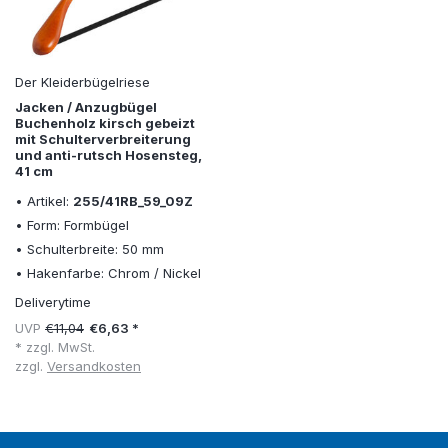
Der Kleiderbügelriese
Jacken / Anzugbügel
Buchenholz kirsch gebeizt
mit Schulterverbreiterung
und anti-rutsch Hosensteg,
41 cm
• Artikel:
255/41RB_59_09Z
• Form: Formbügel
• Schulterbreite: 50 mm
• Hakenfarbe: Chrom / Nickel
Deliverytime
UVP
€11,04
€6,63 *
* zzgl. MwSt.
zzgl.
Versandkosten