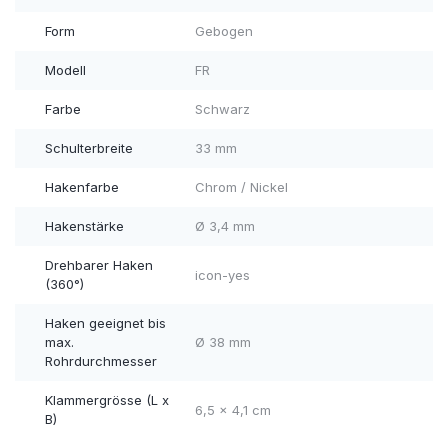
Form
Gebogen
Modell
FR
Farbe
Schwarz
Schulterbreite
33 mm
Hakenfarbe
Chrom / Nickel
Hakenstärke
Ø 3,4 mm
Drehbarer Haken
icon-yes
(360°)
Haken geeignet bis
max.
Ø 38 mm
Rohrdurchmesser
Klammergrösse (L x
6,5 x 4,1 cm
B)