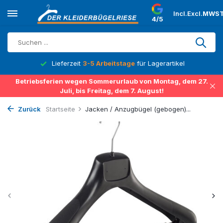
Incl.
Excl.
MWST
4/5
Lieferzeit
3-5 Arbeitstage
für Lagerartikel
Betriebsferien wegen Sommerurlaub von Montag, dem 27.
Juli, bis Freitag, dem 7. August!
Zurück
Startseite
Jacken / Anzugbügel (gebogen)...