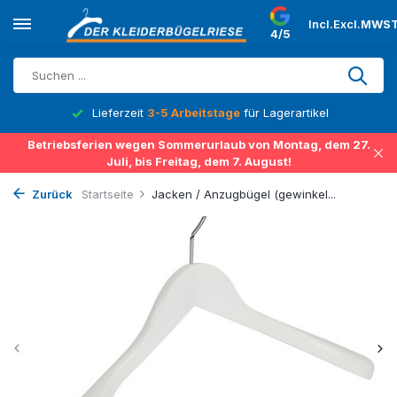
Incl.
Excl.
MWST
4/5
Lieferzeit
3-5 Arbeitstage
für Lagerartikel
Betriebsferien wegen Sommerurlaub von Montag, dem 27.
Juli, bis Freitag, dem 7. August!
Zurück
Startseite
Jacken / Anzugbügel (gewinkel...