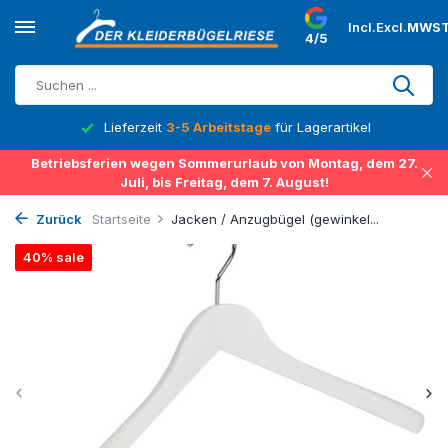
Incl.
Excl.
MWST
4/5
Lieferzeit
3-5 Arbeitstage
für Lagerartikel
Betriebsferien wegen Sommerurlaub von Montag, dem 27.
Juli, bis Freitag, dem 7. August!
Zurück
Startseite
Jacken / Anzugbügel (gewinkel...
40% sale