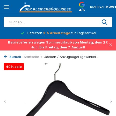
Incl.
Excl.
MWST
4/5
Lieferzeit
3-5 Arbeitstage
für Lagerartikel
Betriebsferien wegen Sommerurlaub von Montag, dem 27.
Juli, bis Freitag, dem 7. August!
Zurück
Startseite
Jacken / Anzugbügel (gewinkel...
40% sale