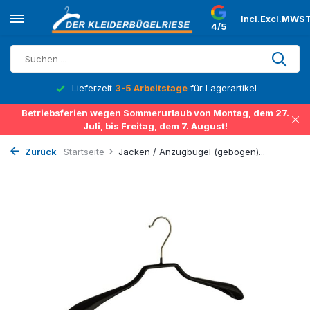
Incl.
Excl.
MWST
4/5
Lieferzeit
3-5 Arbeitstage
für Lagerartikel
Betriebsferien wegen Sommerurlaub von Montag, dem 27.
Juli, bis Freitag, dem 7. August!
Zurück
Startseite
Jacken / Anzugbügel (gebogen)...