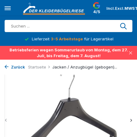
Incl.
Excl.
MWST
4/5
Lieferzeit
3-5 Arbeitstage
für Lagerartikel
Betriebsferien wegen Sommerurlaub von Montag, dem 27.
Juli, bis Freitag, dem 7. August!
Zurück
Startseite
Jacken / Anzugbügel (gebogen)...