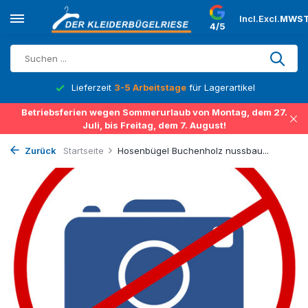
Incl.
Excl.
MWST
4/5
Lieferzeit
3-5 Arbeitstage
für Lagerartikel
Betriebsferien wegen Sommerurlaub von Montag, dem 27.
Juli, bis Freitag, dem 7. August!
Zurück
Startseite
Hosenbügel Buchenholz nussbau...