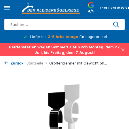
Incl.
Excl.
MWST
4/5
Lieferzeit
3-5 Arbeitstage
für Lagerartikel
Betriebsferien wegen Sommerurlaub von Montag, dem 27.
Juli, bis Freitag, dem 7. August!
Zurück
Startseite
Größentrenner mit Gewicht oh...