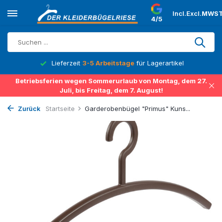
Incl.
Excl.
MWST
4/5
Lieferzeit
3-5 Arbeitstage
für Lagerartikel
Betriebsferien wegen Sommerurlaub von Montag, dem 27.
Juli, bis Freitag, dem 7. August!
Zurück
Startseite
Garderobenbügel "Primus" Kuns...