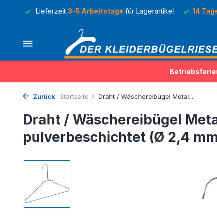
Lager
Lieferzeit
3-5 Arbeitstage
für Lagerartikel
14 Tag
Betriebsferie
Zurück
Startseite
Draht / Wäschereibügel Metal...
Draht / Wäschereibügel Meta
pulverbeschichtet (Ø 2,4 m