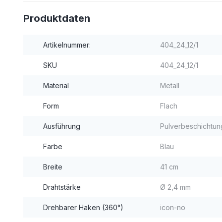
Produktdaten
Artikelnummer:
404_24_12/1
SKU
404_24_12/1
Material
Metall
Form
Flach
Ausführung
Pulverbeschichtun
Farbe
Blau
Breite
41 cm
Drahtstärke
Ø 2,4 mm
Drehbarer Haken (360°)
icon-no