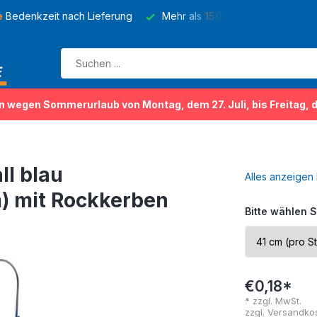
e
Bedenkzeit nach Lieferung
Mehr als
150 Sorten
von Kleider
n wegen Sommerurlaub von Montag, dem 27. Juli, bis Freitag, 
ll blau
Alles anzeigen
m) mit Rockkerben
Bitte wählen S
€0,18*
* zzgl. MwSt.
zzgl.
Versandko