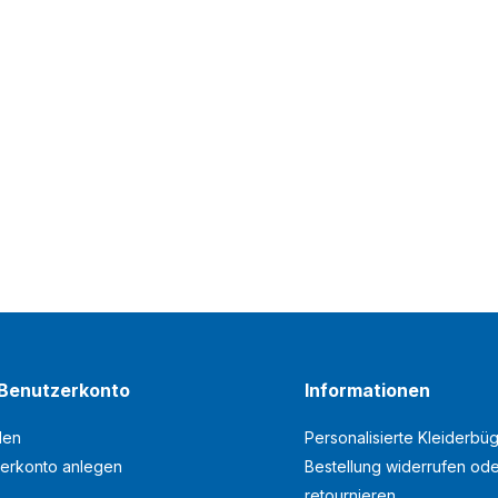
Benutzerkonto
Informationen
den
Personalisierte Kleiderbüg
erkonto anlegen
Bestellung widerrufen od
retournieren