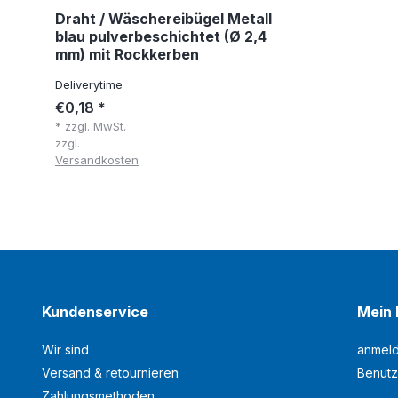
Draht / Wäschereibügel Metall
blau pulverbeschichtet (Ø 2,4
mm) mit Rockkerben
Deliverytime
€0,18 *
* zzgl. MwSt.
zzgl.
Versandkosten
Kundenservice
Mein 
Wir sind
anmel
Versand & retournieren
Benutz
Zahlungsmethoden