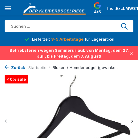
Incl.
Excl.
MWST
4/5
Lieferzeit
3-5 Arbeitstage
für Lagerartikel
Betriebsferien wegen Sommerurlaub von Montag, dem 27.
Juli, bis Freitag, dem 7. August!
Zurück
Startseite
Blusen / Hemdenbügel (gewinke...
40% sale