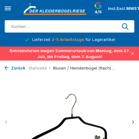
Incl.
Excl.
MWST
4/5
Lieferzeit
3-5 Arbeitstage
für Lagerartikel
Betriebsferien wegen Sommerurlaub von Montag, dem 27.
Juli, bis Freitag, dem 7. August!
Zurück
Startseite
Blusen / Hemdenbügel (flach) ...