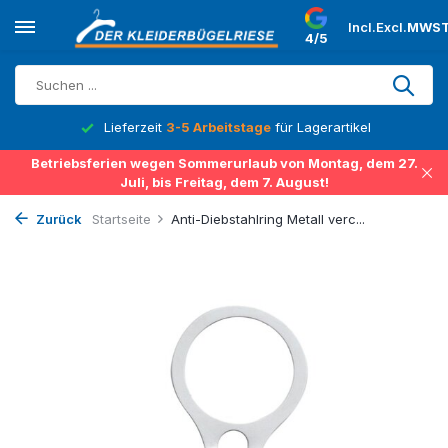
Incl.
Excl.
MWST
4/5
Lieferzeit
3-5 Arbeitstage
für Lagerartikel
Betriebsferien wegen Sommerurlaub von Montag, dem 27.
Juli, bis Freitag, dem 7. August!
Zurück
Startseite
Anti-Diebstahlring Metall verc...