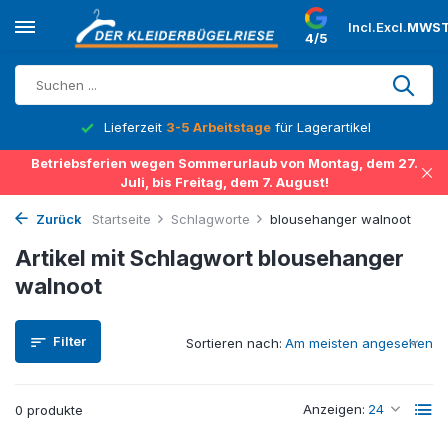
Incl.
Excl.
MWST
4/5
Lieferzeit
3-5 Arbeitstage
für Lagerartikel
Betriebsferien wegen Sommerurlaub von Montag, dem 27.
Juli, bis Freitag, dem 7. August!
Zurück
Startseite
Schlagworte
blousehanger walnoot
Artikel mit Schlagwort blousehanger
walnoot
Filter
Sortieren nach:
Anzeigen:
0 produkte