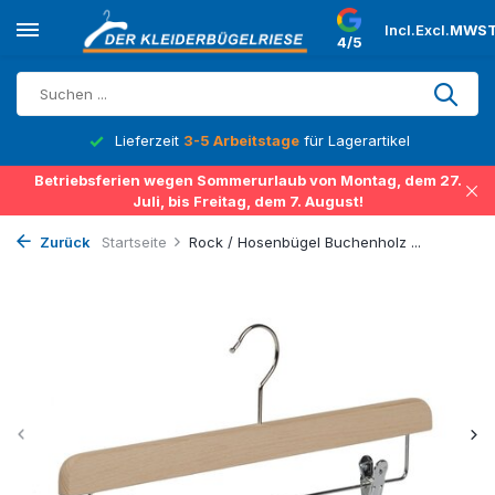
Incl.
Excl.
MWST
4/5
Lieferzeit
3-5 Arbeitstage
für Lagerartikel
Betriebsferien wegen Sommerurlaub von Montag, dem 27.
Juli, bis Freitag, dem 7. August!
Zurück
Startseite
Rock / Hosenbügel Buchenholz ...